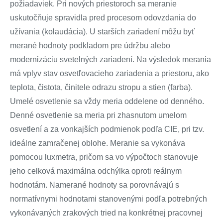
požiadaviek. Pri nových priestoroch sa meranie
uskutočňuje spravidla pred procesom odovzdania do
užívania (kolaudácia). U starších zariadení môžu byť
merané hodnoty podkladom pre údržbu alebo
modernizáciu svetelných zariadení. Na výsledok merania
má vplyv stav osvetľovacieho zariadenia a priestoru, ako
teplota, čistota, činitele odrazu stropu a stien (farba).
Umelé osvetlenie sa vždy meria oddelene od denného.
Denné osvetlenie sa meria pri zhasnutom umelom
osvetlení a za vonkajších podmienok podľa CIE, pri tzv.
ideálne zamračenej oblohe. Meranie sa vykonáva
pomocou luxmetra, pričom sa vo výpočtoch stanovuje
jeho celková maximálna odchýlka oproti reálnym
hodnotám. Namerané hodnoty sa porovnávajú s
normatívnymi hodnotami stanovenými podľa potrebných
vykonávaných zrakových tried na konkrétnej pracovnej